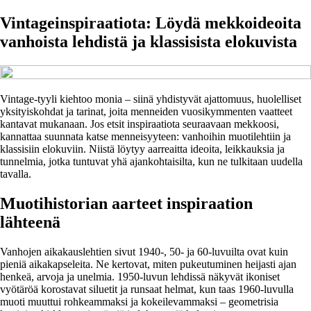
Vintageinspiraatiota: Löydä mekkoideoita
vanhoista lehdistä ja klassisista elokuvista
Vintage-tyyli kiehtoo monia – siinä yhdistyvät ajattomuus, huolelliset
yksityiskohdat ja tarinat, joita menneiden vuosikymmenten vaatteet
kantavat mukanaan. Jos etsit inspiraatiota seuraavaan mekkoosi,
kannattaa suunnata katse menneisyyteen: vanhoihin muotilehtiin ja
klassisiin elokuviin. Niistä löytyy aarreaitta ideoita, leikkauksia ja
tunnelmia, jotka tuntuvat yhä ajankohtaisilta, kun ne tulkitaan uudella
tavalla.
Muotihistorian aarteet inspiraation
lähteenä
Vanhojen aikakauslehtien sivut 1940-, 50- ja 60-luvuilta ovat kuin
pieniä aikakapseleita. Ne kertovat, miten pukeutuminen heijasti ajan
henkeä, arvoja ja unelmia. 1950-luvun lehdissä näkyvät ikoniset
vyötäröä korostavat siluetit ja runsaat helmat, kun taas 1960-luvulla
muoti muuttui rohkeammaksi ja kokeilevammaksi – geometrisia