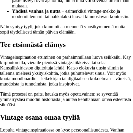
pastellisävyt ovat ajattomia, mutta niitä voi soveltaa oman maun
mukaan.
Yhdistä vanhaa ja uutta
– esimerkiksi vintage-mekko ja
modernit tennarit tai nahkatakki luovat kiinnostavan kontrastin.
Näin syntyy tyyli, joka kunnioittaa menneitä vuosikymmeniä mutta
sopii täydellisesti tämän päivän elämään.
Tee etsinnästä elämys
Vintageinspiraation etsiminen on parhaimmillaan luova seikkailu. Käy
kirpputoreilla, vieraile pienissä vintage-liikkeissä tai selaa
Kansalliskirjaston digitoituja lehtiä. Katso elokuvia uusin silmin ja
tallenna mieleesi yksityiskohtia, jotka puhuttelevat sinua. Voit myös
koota moodboardin – leikekirjan tai digitaalisen kokoelman – väreistä,
muodoista ja tunnelmista, jotka inspiroivat.
Tämä prosessi on paitsi hauska myös opettavainen: se syventää
ymmärrystäsi muodin historiasta ja auttaa kehittämään omaa esteettistä
silmääsi.
Vintage osana omaa tyyliä
Lopulta vintageinspiraatiossa on kyse persoonallisuudesta. Vanhan