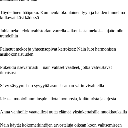
Täydellinen hääpuku: Kun henkilökohtainen tyyli ja häiden tunnelma
kulkevat käsi kädessä
Juhlamekot elokuvahistorian varrella – ikonisista mekoista ajattomiin
trendeihin
Painetut mekot ja yhteensopivat kerrokset: Näin luot harmonisen
asukokonaisuuden
Pukeudu itsevarmasti – näin valitset vaatteet, jotka vahvistavat
ilmaisusi
Sävy sävyyn: Luo syvyyttä asuusi saman värin vivahteilla
Ideasta muotoiluun: inspiraatiota luonnosta, kulttuurista ja arjesta
Anna vanhoille vaatteillesi uutta elämää yksinkertaisilla muokkauksilla
Näin käytät kokomerkintöjen arvosteluja oikean koon valitsemiseen