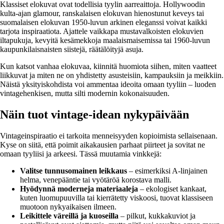
Klassiset elokuvat ovat todellisia tyylin aarreaittoja. Hollywoodin
kulta-ajan glamour, ranskalaisen elokuvan hienostunut keveys tai
suomalaisen elokuvan 1950-luvun arkinen eleganssi voivat kaikki
tarjota inspiraatiota. Ajattele vaikkapa mustavalkoisten elokuvien
iltapukuja, kevyitä kesämekkoja maalaismaisemissa tai 1960-luvun
kaupunkilaisnaisten siistejä, räätälöityjä asuja.
Kun katsot vanhaa elokuvaa, kiinnitä huomiota siihen, miten vaatteet
liikkuvat ja miten ne on yhdistetty asusteisiin, kampauksiin ja meikkiin.
Näistä yksityiskohdista voi ammentaa ideoita omaan tyyliin – luoden
vintagehenkisen, mutta silti modernin kokonaisuuden.
Näin tuot vintage-idean nykypäivään
Vintageinspiraatio ei tarkoita menneisyyden kopioimista sellaisenaan.
Kyse on siitä, että poimit aikakausien parhaat piirteet ja sovitat ne
omaan tyyliisi ja arkeesi. Tässä muutamia vinkkejä:
Valitse tunnusomainen leikkaus
– esimerkiksi A-linjainen
helma, venepääntie tai vyötäröä korostava malli.
Hyödynnä moderneja materiaaleja
– ekologiset kankaat,
kuten luomupuuvilla tai kierrätetty viskoosi, tuovat klassiseen
muotoon nykyaikaisen ilmeen.
Leikittele väreillä ja kuoseilla
– pilkut, kukkakuviot ja