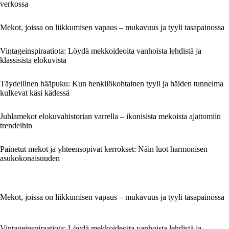
verkossa
Mekot, joissa on liikkumisen vapaus – mukavuus ja tyyli tasapainossa
Vintageinspiraatiota: Löydä mekkoideoita vanhoista lehdistä ja
klassisista elokuvista
Täydellinen hääpuku: Kun henkilökohtainen tyyli ja häiden tunnelma
kulkevat käsi kädessä
Juhlamekot elokuvahistorian varrella – ikonisista mekoista ajattomiin
trendeihin
Painetut mekot ja yhteensopivat kerrokset: Näin luot harmonisen
asukokonaisuuden
Mekot, joissa on liikkumisen vapaus – mukavuus ja tyyli tasapainossa
Vintageinspiraatiota: Löydä mekkoideoita vanhoista lehdistä ja