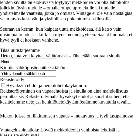
lehden sivulta tai elokuvasta löytynyt mekkoidea voi olla lähtökohta
jollekin täysin uudelle – omalle ompeluprojektille tai uudelle
yhdistelmälle vaatteita, jotka jo omistat. Vintage ei ole vain nostalgiaa,
vaan myös kestävän ja yksilöllisen pukeutumisen filosofiaa.
Seuraavan kerran, kun kaipaat uutta mekkoideaa, älä katso vain
uusimpia trendejä – kurkista myös menneisyyteen. Saatat huomata, että
hyvä tyyli ei koskaan vanhene.
Tilaa uutiskirjeemme
Tietoa, jota voit käyttää välittömästi – lähetetään suoraan sinulle.
Kirjoita sähköpostiosoitteesi tähän
Rekisteröidy
Hyväksyn ehdot ja henkilötietokäytännön.
Rekisteröityminen on vapaaehtoista ja sinulla on aina mahdollisuus
peruuttaa se. Rekisteröitymällä hyväksyt ehdot ja suostut siihen, että
käsittelemme tietojasi henkilötietokäytännössämme kuvatulla tavalla.
Mekot, joissa on liikkumisen vapaus – mukavuus ja tyyli tasapainossa
Vintageinspiraatiota: Löydä mekkoideoita vanhoista lehdistä ja
klassisista elokuvista