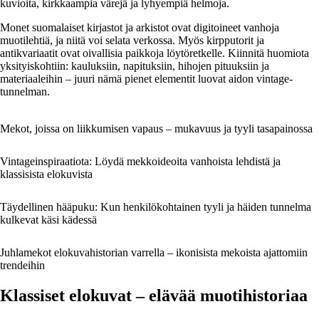
kuvioita, kirkkaampia värejä ja lyhyempiä helmoja.
Monet suomalaiset kirjastot ja arkistot ovat digitoineet vanhoja
muotilehtiä, ja niitä voi selata verkossa. Myös kirpputorit ja
antikvariaatit ovat oivallisia paikkoja löytöretkelle. Kiinnitä huomiota
yksityiskohtiin: kauluksiin, napituksiin, hihojen pituuksiin ja
materiaaleihin – juuri nämä pienet elementit luovat aidon vintage-
tunnelman.
Mekot, joissa on liikkumisen vapaus – mukavuus ja tyyli tasapainossa
Vintageinspiraatiota: Löydä mekkoideoita vanhoista lehdistä ja
klassisista elokuvista
Täydellinen hääpuku: Kun henkilökohtainen tyyli ja häiden tunnelma
kulkevat käsi kädessä
Juhlamekot elokuvahistorian varrella – ikonisista mekoista ajattomiin
trendeihin
Klassiset elokuvat – elävää muotihistoriaa