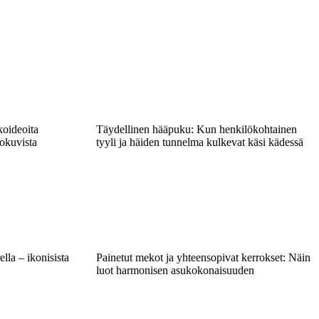
koideoita
Täydellinen hääpuku: Kun henkilökohtainen
lokuvista
tyyli ja häiden tunnelma kulkevat käsi kädessä
lla – ikonisista
Painetut mekot ja yhteensopivat kerrokset: Näin
luot harmonisen asukokonaisuuden