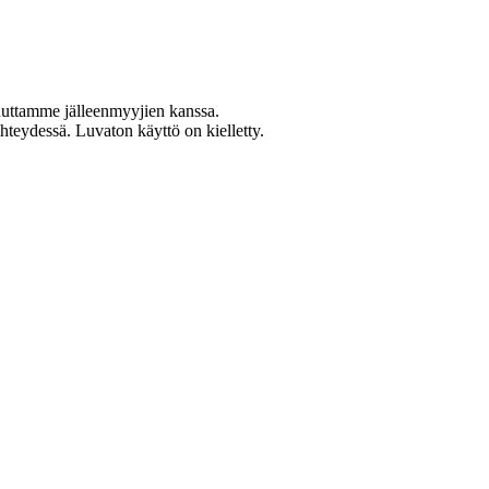
uuttamme jälleenmyyjien kanssa.
teydessä. Luvaton käyttö on kielletty.