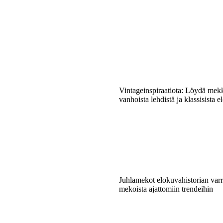
Vintageinspiraatiota: Löydä mek
vanhoista lehdistä ja klassisista e
Juhlamekot elokuvahistorian varre
mekoista ajattomiin trendeihin