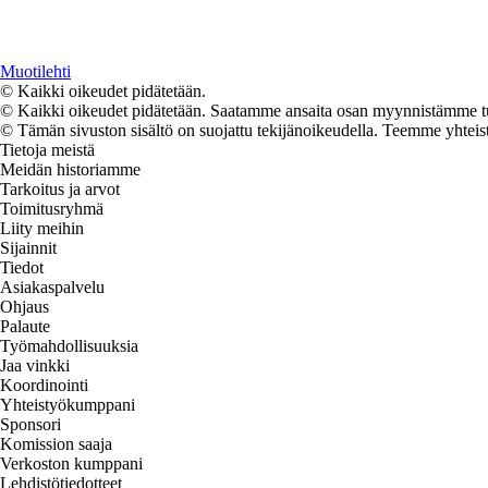
Muotilehti
© Kaikki oikeudet pidätetään.
© Kaikki oikeudet pidätetään. Saatamme ansaita osan myynnistämme tuo
© Tämän sivuston sisältö on suojattu tekijänoikeudella. Teemme yhtei
Tietoja meistä
Meidän historiamme
Tarkoitus ja arvot
Toimitusryhmä
Liity meihin
Sijainnit
Tiedot
Asiakaspalvelu
Ohjaus
Palaute
Työmahdollisuuksia
Jaa vinkki
Koordinointi
Yhteistyökumppani
Sponsori
Komission saaja
Verkoston kumppani
Lehdistötiedotteet