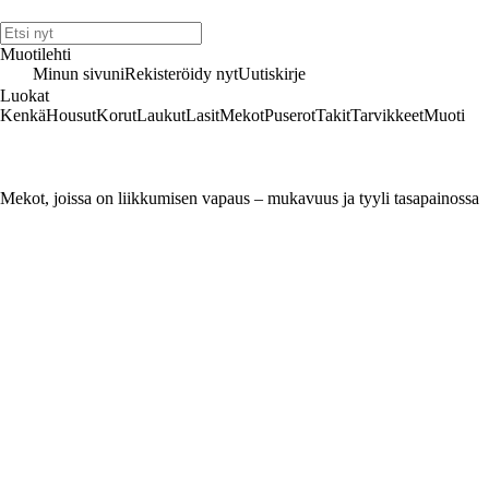
Muotilehti
Minun sivuni
Rekisteröidy nyt
Uutiskirje
Luokat
Kenkä
Housut
Korut
Laukut
Lasit
Mekot
Puserot
Takit
Tarvikkeet
Muoti
Mekot, joissa on liikkumisen vapaus – mukavuus ja tyyli tasapainossa