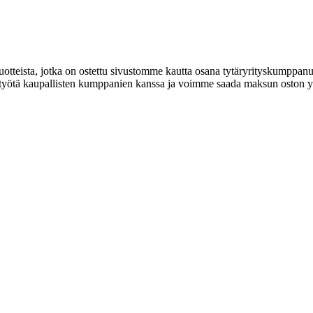
tteista, jotka on ostettu sivustomme kautta osana tytäryrityskumppan
styötä kaupallisten kumppanien kanssa ja voimme saada maksun oston yh