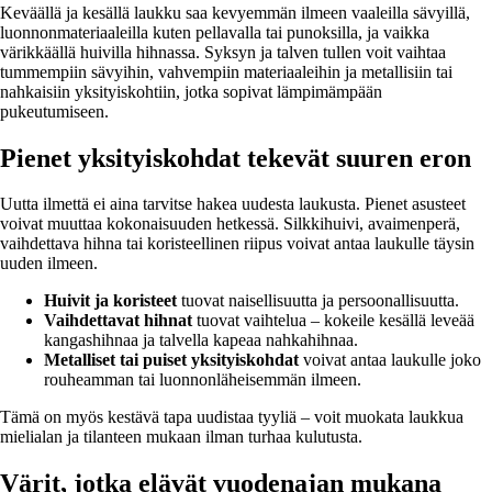
Keväällä ja kesällä laukku saa kevyemmän ilmeen vaaleilla sävyillä,
luonnonmateriaaleilla kuten pellavalla tai punoksilla, ja vaikka
värikkäällä huivilla hihnassa. Syksyn ja talven tullen voit vaihtaa
tummempiin sävyihin, vahvempiin materiaaleihin ja metallisiin tai
nahkaisiin yksityiskohtiin, jotka sopivat lämpimämpään
pukeutumiseen.
Pienet yksityiskohdat tekevät suuren eron
Uutta ilmettä ei aina tarvitse hakea uudesta laukusta. Pienet asusteet
voivat muuttaa kokonaisuuden hetkessä. Silkkihuivi, avaimenperä,
vaihdettava hihna tai koristeellinen riipus voivat antaa laukulle täysin
uuden ilmeen.
Huivit ja koristeet
tuovat naisellisuutta ja persoonallisuutta.
Vaihdettavat hihnat
tuovat vaihtelua – kokeile kesällä leveää
kangashihnaa ja talvella kapeaa nahkahihnaa.
Metalliset tai puiset yksityiskohdat
voivat antaa laukulle joko
rouheamman tai luonnonläheisemmän ilmeen.
Tämä on myös kestävä tapa uudistaa tyyliä – voit muokata laukkua
mielialan ja tilanteen mukaan ilman turhaa kulutusta.
Värit, jotka elävät vuodenajan mukana