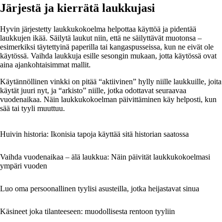
Järjestä ja kierrätä laukkujasi
Hyvin järjestetty laukkukokoelma helpottaa käyttöä ja pidentää
laukkujen ikää. Säilytä laukut niin, että ne säilyttävät muotonsa –
esimerkiksi täytettyinä paperilla tai kangaspusseissa, kun ne eivät ole
käytössä. Vaihda laukkuja esille sesongin mukaan, jotta käytössä ovat
aina ajankohtaisimmat mallit.
Käytännöllinen vinkki on pitää “aktiivinen” hylly niille laukkuille, joita
käytät juuri nyt, ja “arkisto” niille, jotka odottavat seuraavaa
vuodenaikaa. Näin laukkukokoelman päivittäminen käy helposti, kun
sää tai tyyli muuttuu.
Huivin historia: Ikonisia tapoja käyttää sitä historian saatossa
Vaihda vuodenaikaa – älä laukkua: Näin päivität laukkukokoelmasi
ympäri vuoden
Luo oma persoonallinen tyylisi asusteilla, jotka heijastavat sinua
Käsineet joka tilanteeseen: muodollisesta rentoon tyyliin