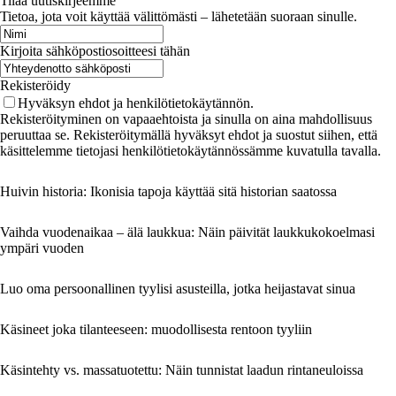
Tilaa uutiskirjeemme
Tietoa, jota voit käyttää välittömästi – lähetetään suoraan sinulle.
Kirjoita sähköpostiosoitteesi tähän
Rekisteröidy
Hyväksyn ehdot ja henkilötietokäytännön.
Rekisteröityminen on vapaaehtoista ja sinulla on aina mahdollisuus
peruuttaa se. Rekisteröitymällä hyväksyt ehdot ja suostut siihen, että
käsittelemme tietojasi henkilötietokäytännössämme kuvatulla tavalla.
Huivin historia: Ikonisia tapoja käyttää sitä historian saatossa
Vaihda vuodenaikaa – älä laukkua: Näin päivität laukkukokoelmasi
ympäri vuoden
Luo oma persoonallinen tyylisi asusteilla, jotka heijastavat sinua
Käsineet joka tilanteeseen: muodollisesta rentoon tyyliin
Käsintehty vs. massatuotettu: Näin tunnistat laadun rintaneuloissa