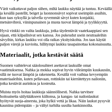
Värit vaikuttavat paljon siihen, miltä laukku näyttää ja tuntuu. Keväällä
ja kesällä pastellit, beiget ja luonnonsävyt sopivat useimpiin asuihin,
kun taas syksyllä ja talvella syvemmät sävyt kuten konjakki,
metsänvihreä, viininpunainen ja musta tuovat lämpöä ja tyylikkyyttä.
Hyvä vinkki on valita laukkuja, jotka täydentävät vaatekaappiasi sen
sijaan, että kilpailisivat sen kanssa. Jos pukeudut usein neutraaleihin
sävyihin, kirkas laukku voi olla raikas yksityiskohta. Jos taas käytät
paljon värejä ja kuvioita, hillitympi laukku tasapainottaa kokonaisuutta.
Materiaalit, jotka kestävät säätä
Suomen vaihtelevat sääolosuhteet asettavat laukuille omat
vaatimuksensa. Nahka ja mokka sopivat hyvin viileämpiin kuukausiin,
sillä ne tuovat lämpöä ja rakennetta. Kesällä voit vaihtaa kevyempiin
materiaaleihin, kuten pellavaan, rottinkiin tai kierrätettyyn nailoniin,
jotka kestävät aurinkoa ja kosteutta.
Muista myös hoitaa laukkuja säännöllisesti. Nahka tarvitsee
hoitoainetta säilyttääkseen kiiltonsa, ja kangas- tai nailonlaukut
hyötyvät suoja-aineesta, joka hylkii vettä ja likaa. Näin laukut pysyvät
kauniina pidempään – ja vältyt turhilta uusilta hankinnoilta.