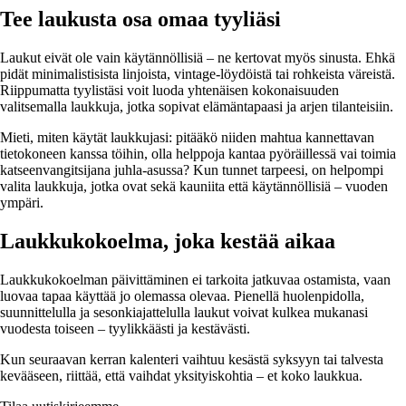
Tee laukusta osa omaa tyyliäsi
Laukut eivät ole vain käytännöllisiä – ne kertovat myös sinusta. Ehkä
pidät minimalistisista linjoista, vintage-löydöistä tai rohkeista väreistä.
Riippumatta tyylistäsi voit luoda yhtenäisen kokonaisuuden
valitsemalla laukkuja, jotka sopivat elämäntapaasi ja arjen tilanteisiin.
Mieti, miten käytät laukkujasi: pitääkö niiden mahtua kannettavan
tietokoneen kanssa töihin, olla helppoja kantaa pyöräillessä vai toimia
katseenvangitsijana juhla-asussa? Kun tunnet tarpeesi, on helpompi
valita laukkuja, jotka ovat sekä kauniita että käytännöllisiä – vuoden
ympäri.
Laukkukokoelma, joka kestää aikaa
Laukkukokoelman päivittäminen ei tarkoita jatkuvaa ostamista, vaan
luovaa tapaa käyttää jo olemassa olevaa. Pienellä huolenpidolla,
suunnittelulla ja sesonkiajattelulla laukut voivat kulkea mukanasi
vuodesta toiseen – tyylikkäästi ja kestävästi.
Kun seuraavan kerran kalenteri vaihtuu kesästä syksyyn tai talvesta
kevääseen, riittää, että vaihdat yksityiskohtia – et koko laukkua.