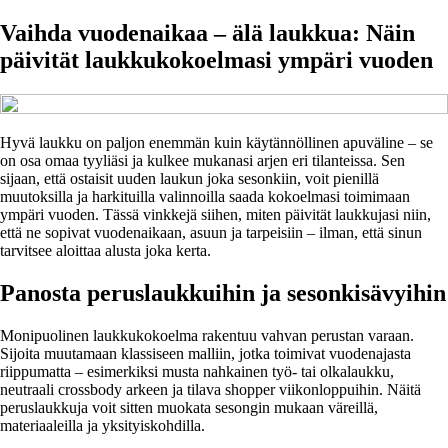
Vaihda vuodenaikaa – älä laukkua: Näin
päivität laukkukokoelmasi ympäri vuoden
Hyvä laukku on paljon enemmän kuin käytännöllinen apuväline – se
on osa omaa tyyliäsi ja kulkee mukanasi arjen eri tilanteissa. Sen
sijaan, että ostaisit uuden laukun joka sesonkiin, voit pienillä
muutoksilla ja harkituilla valinnoilla saada kokoelmasi toimimaan
ympäri vuoden. Tässä vinkkejä siihen, miten päivität laukkujasi niin,
että ne sopivat vuodenaikaan, asuun ja tarpeisiin – ilman, että sinun
tarvitsee aloittaa alusta joka kerta.
Panosta peruslaukkuihin ja sesonkisävyihin
Monipuolinen laukkukokoelma rakentuu vahvan perustan varaan.
Sijoita muutamaan klassiseen malliin, jotka toimivat vuodenajasta
riippumatta – esimerkiksi musta nahkainen työ- tai olkalaukku,
neutraali crossbody arkeen ja tilava shopper viikonloppuihin. Näitä
peruslaukkuja voit sitten muokata sesongin mukaan väreillä,
materiaaleilla ja yksityiskohdilla.