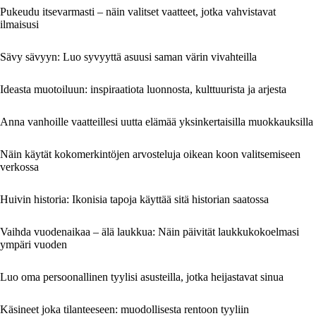
Pukeudu itsevarmasti – näin valitset vaatteet, jotka vahvistavat
ilmaisusi
Sävy sävyyn: Luo syvyyttä asuusi saman värin vivahteilla
Ideasta muotoiluun: inspiraatiota luonnosta, kulttuurista ja arjesta
Anna vanhoille vaatteillesi uutta elämää yksinkertaisilla muokkauksilla
Näin käytät kokomerkintöjen arvosteluja oikean koon valitsemiseen
verkossa
Huivin historia: Ikonisia tapoja käyttää sitä historian saatossa
Vaihda vuodenaikaa – älä laukkua: Näin päivität laukkukokoelmasi
ympäri vuoden
Luo oma persoonallinen tyylisi asusteilla, jotka heijastavat sinua
Käsineet joka tilanteeseen: muodollisesta rentoon tyyliin