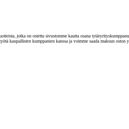
tteista, jotka on ostettu sivustomme kautta osana tytäryrityskumppan
styötä kaupallisten kumppanien kanssa ja voimme saada maksun oston yh