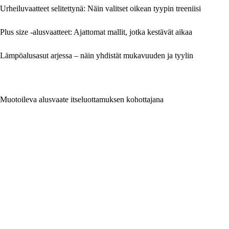
Urheiluvaatteet selitettynä: Näin valitset oikean tyypin treeniisi
Plus size -alusvaatteet: Ajattomat mallit, jotka kestävät aikaa
Lämpöalusasut arjessa – näin yhdistät mukavuuden ja tyylin
Muotoileva alusvaate itseluottamuksen kohottajana