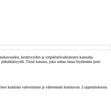
tys mukavuuden, kestävyyden ja ympäristövaikutusten kannalta.
 pitkäikäisyyttä. Tässä katsaus, joka auttaa sinua löytämään juuri
ssi tekee kuidusta vahvemman ja vähemmän kutistuvan. Lopputuloksena