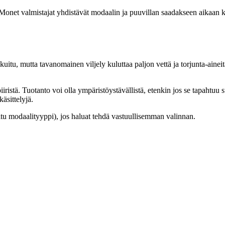
 Monet valmistajat yhdistävät modaalin ja puuvillan saadakseen aikaa
kuitu, mutta tavanomainen viljely kuluttaa paljon vettä ja torjunta-aine
ristä. Tuotanto voi olla ympäristöystävällistä, etenkin jos se tapahtuu s
käsittelyjä.
oitu modaalityyppi), jos haluat tehdä vastuullisemman valinnan.