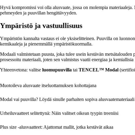
Hyvä kompromissi voi olla alusvaate, jossa on molempia materiaaleja.
pehmeyden ja puuvillan hengittävyyden.
Ympäristö ja vastuullisuus
Ympäristön kannalta vastaus ei ole yksiselitteinen. Puuvilla on luonnon
kemikaaleja ja pienemmällä ympäristökuormalla.
Modaali valmistetaan puusta, joka tulee usein kestävän metsätalouden pii
prosessoitu materiaali, joten sen valmistus vaatii energiaa ja kemiallisia 
Yhteenvetona: valitse
luomupuuvilla
tai
TENCEL™ Modal
(sertifi
Muotoileva alusvaate itseluottamuksen kohottajana
Modal vai puuvilla? Löydä sinulle parhaiten sopiva alusvaatemateriaali
Urheiluvaatteet selitettynä: Näin valitset oikean tyypin treeniisi
Plus size -alusvaatteet: Ajattomat mallit, jotka kestävät aikaa