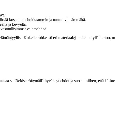
ava.
iirtää kosteutta tehokkaammin ja tuntuu viileämmältä.
ltä ja kevyeltä.
 vastuullisimmat vaihtoehdot.
elämäntyyliisi. Kokeile rohkeasti eri materiaaleja – keho kyllä kertoo, m
uttaa se. Rekisteröitymällä hyväksyt ehdot ja suostut siihen, että käsit