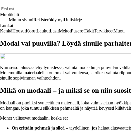
Muotilehti
Minun sivuni
Rekisteröidy nyt
Uutiskirje
Luokat
Kenkä
Housut
Korut
Laukut
Lasit
Mekot
Puserot
Takit
Tarvikkeet
Muoti
Modal vai puuvilla? Löydä sinulle parhaite
Kun seisot alusvaatehyllyn edessä, valinta modaalin ja puuvillan välill
Molemmilla materiaaleilla on omat vahvuutensa, ja oikea valinta riippuu 
sinulle sopivimman vaihtoehdon.
Mikä on modaali – ja miksi se on niin suosi
Modaali on puoliksi synteettinen materiaali, joka valmistetaan pyökki
on kangas, joka tuntuu silkkisen pehmeältä ja näyttää kevyesti kiiltävält
Monet valitsevat modaalin, koska se:
On erittäin pehmeä ja sileä
– täydellinen, jos haluat alusvaatteid