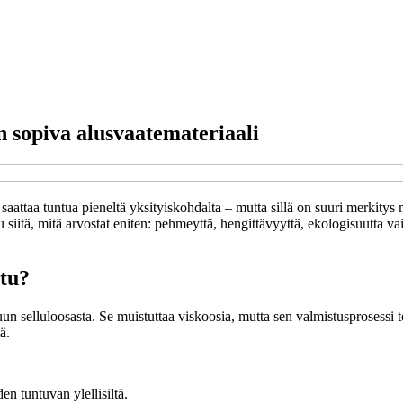
n sopiva alusvaatemateriaali
ä saattaa tuntua pieneltä yksityiskohdalta – mutta sillä on suuri merki
siitä, mitä arvostat eniten: pehmeyttä, hengittävyyttä, ekologisuutta vai
ttu?
puun selluloosasta. Se muistuttaa viskoosia, mutta sen valmistusprose
ä.
en tuntuvan ylellisiltä.