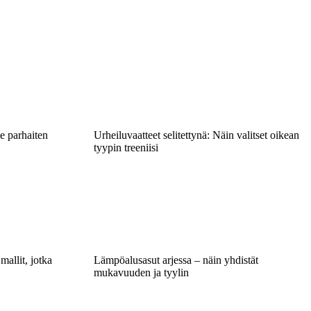
e parhaiten
Urheiluvaatteet selitettynä: Näin valitset oikean
tyypin treeniisi
mallit, jotka
Lämpöalusasut arjessa – näin yhdistät
mukavuuden ja tyylin