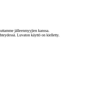
uuttamme jälleenmyyjien kanssa.
teydessä. Luvaton käyttö on kielletty.