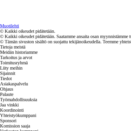
Muotilehti
© Kaikki oikeudet pidätetään.
© Kaikki oikeudet pidätetään. Saatamme ansaita osan myynnistämme tuo
© Tämän sivuston sisältö on suojattu tekijänoikeudella. Teemme yhtei
Tietoja meistä
Meidän historiamme
Tarkoitus ja arvot
Toimitusryhmä
Liity meihin
Sijainnit
Tiedot
Asiakaspalvelu
Ohjaus
Palaute
Työmahdollisuuksia
Jaa vinkki
Koordinointi
Yhteistyökumppani
Sponsori
Komission saaja