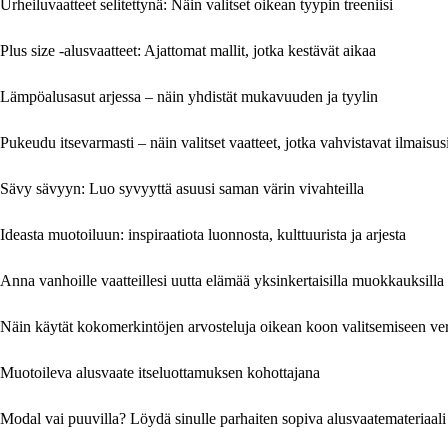
Urheiluvaatteet selitettynä: Näin valitset oikean tyypin treeniisi
Plus size -alusvaatteet: Ajattomat mallit, jotka kestävät aikaa
Lämpöalusasut arjessa – näin yhdistät mukavuuden ja tyylin
Pukeudu itsevarmasti – näin valitset vaatteet, jotka vahvistavat ilmaisus
Sävy sävyyn: Luo syvyyttä asuusi saman värin vivahteilla
Ideasta muotoiluun: inspiraatiota luonnosta, kulttuurista ja arjesta
Anna vanhoille vaatteillesi uutta elämää yksinkertaisilla muokkauksilla
Näin käytät kokomerkintöjen arvosteluja oikean koon valitsemiseen ve
Muotoileva alusvaate itseluottamuksen kohottajana
Modal vai puuvilla? Löydä sinulle parhaiten sopiva alusvaatemateriaali