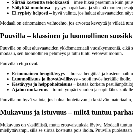
Siirtää kosteutta tehokkaasti
– imee hikeä paremmin kuin puuv
Säilyttää muotonsa
– pysyy napakkana ja sileänä monien pesuje
Ei rypisty helposti
– hyvä valinta, jos haluat alusvaatteiden näyttä
Modaali on erinomainen vaihtoehto, jos arvostat keveyttä ja viileää tunne
Puuvilla – klassinen ja luonnollinen suosikk
Puuvilla on ollut alusvaatteiden ykkösmateriaali vuosikymmeniä, eikä syy
modaali, sen luonnollinen pehmeys ja tuttu tuntu vetoavat moniin.
Puuvillan etuja ovat:
Erinomainen hengittävyys
– iho saa hengittää ja kosteus haihtu
Luonnollisuus ja ihoystävällisyys
– sopii myös herkälle iholle.
Kestävyys ja helppohoitoisuus
– kestää korkeita pesulämpötiloj
Ajaton mukavuus
– toimii ympäri vuoden ja sopii lähes kaikille
Puuvilla on hyvä valinta, jos haluat luotettavan ja kestävän materiaalin,
Mukavuus ja istuvuus – miltä tuntuu parha
Mukavuus on yksilöllistä, mutta eroavaisuuksia löytyy. Modaali tuntuu 
miellyttävämpi, sillä se siirtää kosteutta pois iholta. Puuvilla puolest