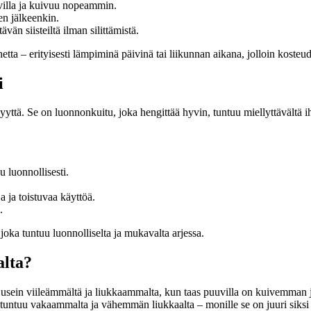
illa ja kuivuu nopeammin.
n jälkeenkin.
vän siisteiltä ilman silittämistä.
tta – erityisesti lämpiminä päivinä tai liikunnan aikana, jolloin kosteud
i
ttä. Se on luonnonkuitu, joka hengittää hyvin, tuntuu miellyttävältä iho
u luonnollisesti.
a ja toistuvaa käyttöä.
.
 joka tuntuu luonnolliselta ja mukavalta arjessa.
alta?
usein viileämmältä ja liukkaammalta, kun taas puuvilla on kuivemman ja
aan tuntuu vakaammalta ja vähemmän liukkaalta – monille se on juuri siks