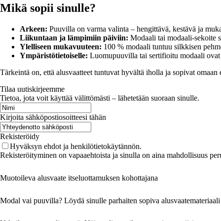
Mikä sopii sinulle?
Arkeen:
Puuvilla on varma valinta – hengittävä, kestävä ja muk
Liikuntaan ja lämpimiin päiviin:
Modaali tai modaali-sekoite s
Ylelliseen mukavuuteen:
100 % modaali tuntuu silkkisen pehmeä
Ympäristötietoiselle:
Luomupuuvilla tai sertifioitu modaali ovat
Tärkeintä on, että alusvaatteet tuntuvat hyvältä iholla ja sopivat omaan 
Tilaa uutiskirjeemme
Tietoa, jota voit käyttää välittömästi – lähetetään suoraan sinulle.
Kirjoita sähköpostiosoitteesi tähän
Rekisteröidy
Hyväksyn ehdot ja henkilötietokäytännön.
Rekisteröityminen on vapaaehtoista ja sinulla on aina mahdollisuus peru
Muotoileva alusvaate itseluottamuksen kohottajana
Modal vai puuvilla? Löydä sinulle parhaiten sopiva alusvaatemateriaali