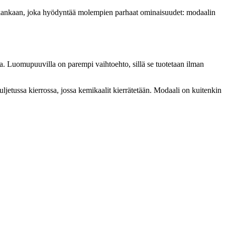
n kankaan, joka hyödyntää molempien parhaat ominaisuudet: modaalin
ita. Luomupuuvilla on parempi vaihtoehto, sillä se tuotetaan ilman
uljetussa kierrossa, jossa kemikaalit kierrätetään. Modaali on kuitenkin